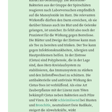
Bakterien aus der Gruppe der Spirochäten
reagieren nach Laborversuchen empfindlich
auf die Manoyloxide im Harz. Die relevanten
Wirkstoffe dürften den Darm erreichen, ob sie
darüber hinaus auch ins Blut und die Gelenke
gelangen, ist unsicher. Es fehlt also noch der
Praxistest für die Wirkung gegen Borreliose.
Die Blätter und Zweige der Zistrose kann man
als Tee zu bereiten und trinken. Der Tee kann
gegen Infektionskrankheiten, Allergien und
Hautproblemen helfen. In der Zistrose
(Cistus) sind Polyphenole, die in der Lage
sind, dass Herz-Kreislaufsystem zu
stabilisieren, das Immunsystem zu stärken
und den Zellstoffwechsel zu schützen. Die
antibakterielle und antivirale Wirkung des
Cistus-Tees ist verblüffend. Als eine Art
Zauberpflanze mit der Lizenz zum Töten
bekämpft Cistus neben Bakterien auch Pilze
und Viren. Es wirkt
schleimlösend
bei Husten
und
Bronchitis
, neutralisiert freie Radikale,
steigert die Abwehrkräfte, wirkt