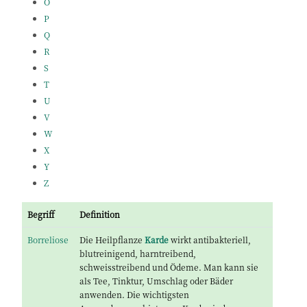
O
P
Q
R
S
T
U
V
W
X
Y
Z
Begriff
Definition
Borreliose
Die Heilpflanze
Karde
wirkt antibakteriell,
blutreinigend, harntreibend,
schweisstreibend und Ödeme. Man kann sie
als Tee, Tinktur, Umschlag oder Bäder
anwenden. Die wichtigsten