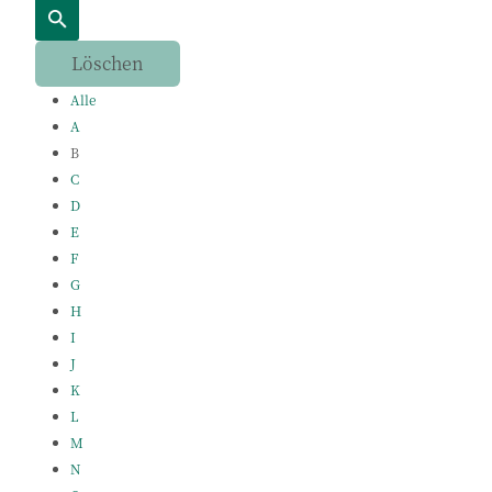
Alle
A
B
C
D
E
F
G
H
I
J
K
L
M
N