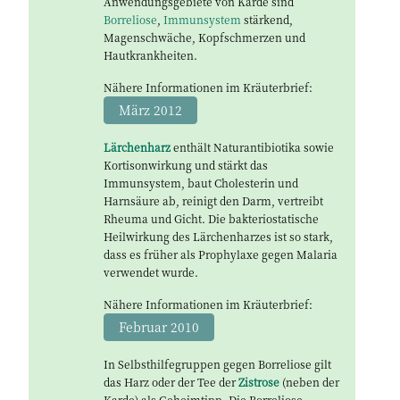
Anwendungsgebiete von Karde sind
Borreliose
,
Immunsystem
stärkend,
Magenschwäche, Kopfschmerzen und
Hautkrankheiten.
Nähere Informationen im Kräuterbrief:
März 2012
Lärchenharz
enthält Naturantibiotika sowie
Kortisonwirkung und stärkt das
Immunsystem, baut Cholesterin und
Harnsäure ab, reinigt den Darm, vertreibt
Rheuma und Gicht. Die bakteriostatische
Heilwirkung des Lärchenharzes ist so stark,
dass es früher als Prophylaxe gegen Malaria
verwendet wurde.
Nähere Informationen im Kräuterbrief:
Februar 2010
In Selbsthilfegruppen gegen Borreliose gilt
das Harz oder der Tee der
Zistrose
(neben der
Karde) als Geheimtipp. Die Borreliose-