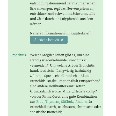
entzündungshemmend bei rheumatischen
Erkrankungen, regt das Nervensystem an,
entschlackt und schwemmt Schwermetalle
und Gifte durch die Polyphenole aus dem
Körper.
Nähere Informationen im Kräuterbrief:
September 2018
Bronchitis
Welche Möglichkeiten gibt es, um eine
ständig wiederkehrende Bronchitis zu
vermeiden?“ Um welche Art der Bronchitis
handelt es sich: - Langwierig-hartnäckig-
zehren, - Spastisch - Chronisch - -Akute
Bronchitis, starke Emotionalität Entsprechend
sind andere Heilkräuter einzusetzen.
Grundsätzlich ist das Mittel „ Hedera comp.“
von der Firma Ceres eine gute Kombination
aus
Efeu
,
Thymian
,
Süßholz
,
Andorn
für
Bronchialkatarrh, Reizhusten, chronische oder
spastische Bronchitis.