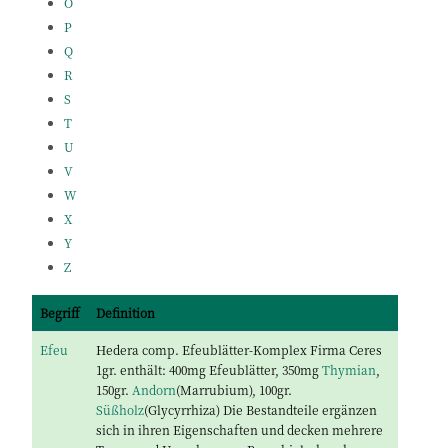
O
P
Q
R
S
T
U
V
W
X
Y
Z
Begriff
Definition
Efeu
Hedera comp. Efeublätter-Komplex Firma Ceres
1gr. enthält: 400mg Efeublätter, 350mg
Thymian
,
150gr.
Andorn
(Marrubium), 100gr.
Süßholz
(Glycyrrhiza) Die Bestandteile ergänzen
sich in ihren Eigenschaften und decken mehrere