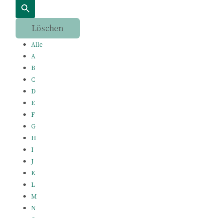
Alle
A
B
C
D
E
F
G
H
I
J
K
L
M
N