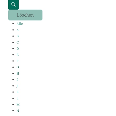
Alle
A
B
C
D
E
F
G
H
I
J
K
L
M
N