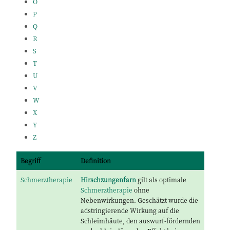
O
P
Q
R
S
T
U
V
W
X
Y
Z
Begriff
Definition
Schmerztherapie
Hirschzungenfarn
gilt als optimale
Schmerztherapie
ohne
Nebenwirkungen. Geschätzt wurde die
adstringierende Wirkung auf die
Schleimhäute, den auswurf-fördernden