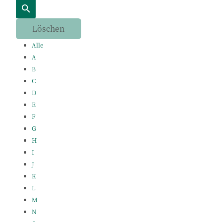
Alle
A
B
C
D
E
F
G
H
I
J
K
L
M
N