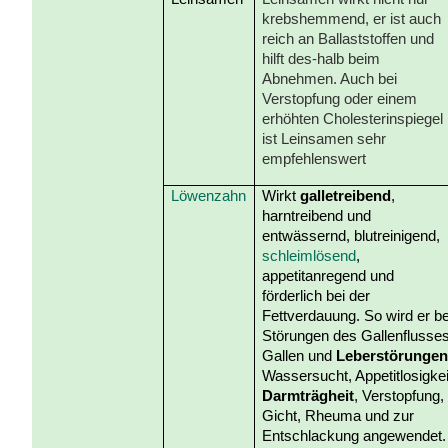
krebshemmend, er ist auch
reich an Ballaststoffen und
hilft des-halb beim
Abnehmen. Auch bei
Verstopfung oder einem
erhöhten Cholesterinspiegel
ist Leinsamen sehr
empfehlenswert
Löwenzahn
Wirkt
galletreibend
,
harntreibend und
entwässernd, blutreinigend,
schleimlösend
,
appetitanregend und
förderlich bei der
Fettverdauung. So wird er be
Störungen des Gallenflusses
Gallen und
Leberstörunge
Wassersucht, Appetitlosigkei
Darmträgheit
, Verstopfung,
Gicht, Rheuma und zur
Entschlackung angewendet.