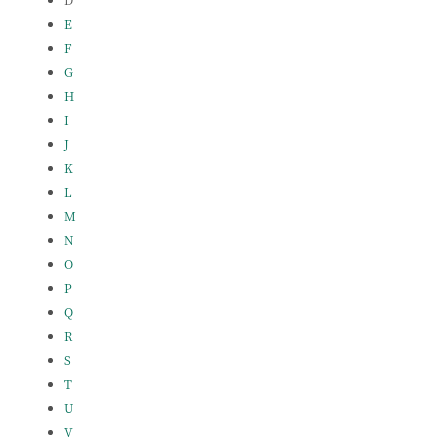
E
F
G
H
I
J
K
L
M
N
O
P
Q
R
S
T
U
V