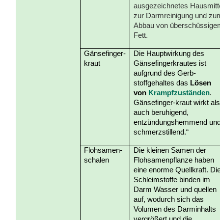
ausgezeichnetes Hausmitt
zur Darmreinigung und zu
Abbau von überschüssige
Fett.
Gänsefinger-
Die Hauptwirkung des
kraut
Gänsefingerkrautes ist
aufgrund des Gerb-
stoffgehaltes das
Lösen
von
Krampfzuständen
.
Gänsefinger-kraut wirkt al
auch beruhigend,
entzündungshemmend un
schmerzstillend.“
Flohsamen-
Die kleinen Samen der
schalen
Flohsamenpflanze haben
eine enorme Quellkraft. Di
Schleimstoffe binden im
Darm
Wasser und quellen
auf, wodurch sich das
Volumen des Darminhalts
vergrößert und die