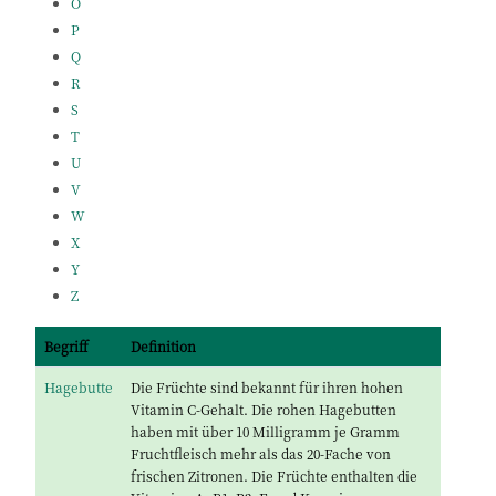
O
P
Q
R
S
T
U
V
W
X
Y
Z
Begriff
Definition
Hagebutte
Die Früchte sind bekannt für ihren hohen
Vitamin C-Gehalt. Die rohen Hagebutten
haben mit über 10 Milligramm je Gramm
Fruchtfleisch mehr als das 20-Fache von
frischen Zitronen. Die Früchte enthalten die