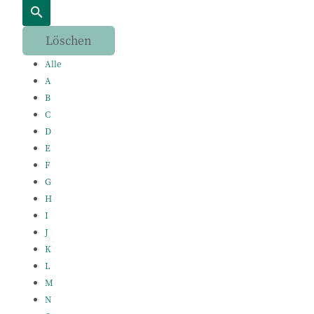
Alle
A
B
C
D
E
F
G
H
I
J
K
L
M
N